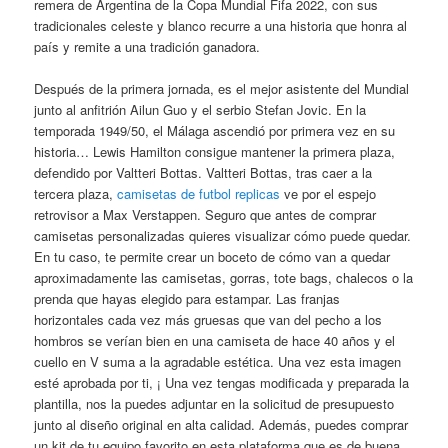
remera de Argentina de la Copa Mundial Fifa 2022, con sus
tradicionales celeste y blanco recurre a una historia que honra al
país y remite a una tradición ganadora.
Después de la primera jornada, es el mejor asistente del Mundial
junto al anfitrión Ailun Guo y el serbio Stefan Jovic. En la
temporada 1949/50, el Málaga ascendió por primera vez en su
historia… Lewis Hamilton consigue mantener la primera plaza,
defendido por Valtteri Bottas. Valtteri Bottas, tras caer a la
tercera plaza,
camisetas de futbol replicas
ve por el espejo
retrovisor a Max Verstappen. Seguro que antes de comprar
camisetas personalizadas quieres visualizar cómo puede quedar.
En tu caso, te permite crear un boceto de cómo van a quedar
aproximadamente las camisetas, gorras, tote bags, chalecos o la
prenda que hayas elegido para estampar. Las franjas
horizontales cada vez más gruesas que van del pecho a los
hombros se verían bien en una camiseta de hace 40 años y el
cuello en V suma a la agradable estética. Una vez esta imagen
esté aprobada por ti, ¡ Una vez tengas modificada y preparada la
plantilla, nos la puedes adjuntar en la solicitud de presupuesto
junto al diseño original en alta calidad. Además, puedes comprar
un kit de tu equipo favorito en esta plataforma que es de buena