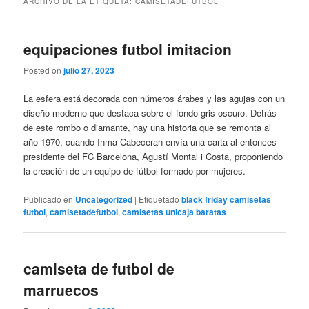
ARCHIVO DE LA ETIQUETA:
CAMISETADEFUTBOL
equipaciones futbol imitacion
Posted on
julio 27, 2023
La esfera está decorada con números árabes y las agujas con un
diseño moderno que destaca sobre el fondo gris oscuro. Detrás
de este rombo o diamante, hay una historia que se remonta al
año 1970, cuando Inma Cabeceran envía una carta al entonces
presidente del FC Barcelona, Agustí Montal i Costa, proponiendo
la creación de un equipo de fútbol formado por mujeres.
Publicado en
Uncategorized
|
Etiquetado
black friday camisetas
futbol
,
camisetadefutbol
,
camisetas unicaja baratas
camiseta de futbol de
marruecos