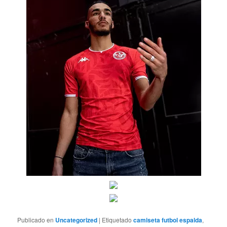
Publicado en
Uncategorized
|
Etiquetado
camiseta futbol espalda
,