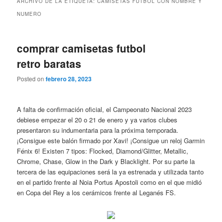
ARCHIVO DE LA ETIQUETA:
CAMISETAS FUTBOL CON NOMBRE Y
NUMERO
comprar camisetas futbol
retro baratas
Posted on
febrero 28, 2023
A falta de confirmación oficial, el Campeonato Nacional 2023
debiese empezar el 20 o 21 de enero y ya varios clubes
presentaron su indumentaria para la próxima temporada.
¡Consigue este balón firmado por Xavi! ¡Consigue un reloj Garmin
Fénix 6! Existen 7 tipos: Flocked, Diamond/Glitter, Metallic,
Chrome, Chase, Glow in the Dark y Blacklight. Por su parte la
tercera de las equipaciones será la ya estrenada y utilizada tanto
en el partido frente al Noia Portus Apostoli como en el que midió
en Copa del Rey a los cerámicos frente al Leganés FS.