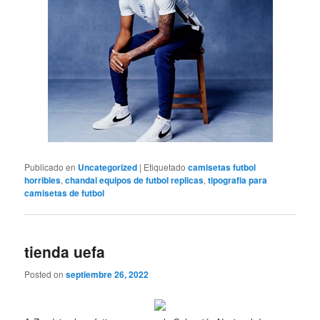
Publicado en
Uncategorized
|
Etiquetado
camisetas futbol
horribles
,
chandal equipos de futbol replicas
,
tipografia para
camisetas de futbol
tienda uefa
Posted on
septiembre 26, 2022