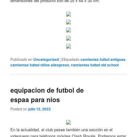
dimensiones del producto son de 25 x 64 x 30 cm.
Publicado en
Uncategorized
|
Etiquetado
camisetas futbol antiguas
,
camisetas futbol niños aliexpress
,
camisetas futbol old school
equipacion de futbol de
espaa para nios
Posted on
julio 12, 2022
En la actualidad, el club posee también una sección en el
videojuego para teléfonos móviles Clash Royale. Podremos estar