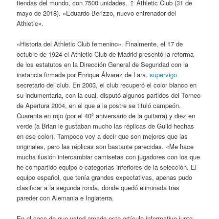
tiendas del mundo, con 7500 unidades. ↑ Athletic Club (31 de
mayo de 2018). «Eduardo Berizzo, nuevo entrenador del
Athletic».
«Historia del Athletic Club femenino». Finalmente, el 17 de
octubre de 1924 el Athletic Club de Madrid presentó la reforma
de los estatutos en la Dirección General de Seguridad con la
instancia firmada por Enrique Álvarez de Lara,
supervigo
secretario del club. En 2003, el club recuperó el color blanco en
su indumentaria, con la cual, disputó algunos partidos del Torneo
de Apertura 2004, en el que a la postre se tituló campeón.
Cuarenta en rojo (por el 40º aniversario de la guitarra) y diez en
verde (a Brian le gustaban mucho las réplicas de Guild hechas
en ese color). Tampoco voy a decir que son mejores que las
originales, pero las réplicas son bastante parecidas. «Me hace
mucha ilusión intercambiar camisetas con jugadores con los que
he compartido equipo o categorías inferiores de la selección. El
equipo español, que tenía grandes expectativas, apenas pudo
clasificar a la segunda ronda, donde quedó eliminada tras
pareder con Alemania e Inglaterra.
En el caso de que usted amado este artículo informativo junto