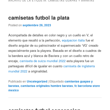
ARCHIVO DE LA ETIQUETA:
CAMISETAS GUAPAS Y BARATAS
camisetas futbol la plata
Posted on
septiembre 26, 2023
Acompañada de detalles en color negro y un cuello en V, el
elemento que resaltó a la perfección,
equipacion italia
fue el
diseño angular de su patrocinador el supermercado ‘VG’ creado
especialmente para la playera. Basada en el diseño a cuadros de
la bandera azul y blanca de Baviera y con un cuello retro de
encaje,
camiseta de suiza mundial 2022
esta playera fue un
parteaguas difícil de igualar en cuanto
camiseta de inglaterra
mundial 2022
a originalidad.
Publicado en
Uncategorized
|
Etiquetado
camisetas guapas y
baratas
,
camisetas originales hombre baratas
,
fc barcelona store
mexico