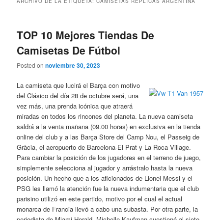
ARCHIVO DE LA ETIQUETA:
CAMISETAS REPLICAS ARGENTINA
TOP 10 Mejores Tiendas De
Camisetas De Fútbol
Posted on
noviembre 30, 2023
La camiseta que lucirá el Barça con motivo
del Clásico del día 28 de octubre será, una
vez más, una prenda icónica que atraerá
miradas en todos los rincones del planeta. La nueva camiseta
saldrá a la venta mañana (09.00 horas) en exclusiva en la tienda
online del club y a las Barça Store del Camp Nou, el Passeig de
Gràcia, el aeropuerto de Barcelona-El Prat y La Roca Village.
Para cambiar la posición de los jugadores en el terreno de juego,
simplemente selecciona al jugador y arrástralo hasta la nueva
posición. Un hecho que a los aficionados de Lionel Messi y el
PSG les llamó la atención fue la nueva indumentaria que el club
parisino utilizó en este partido, motivo por el cual el actual
monarca de Francia llevó a cabo una subasta. Por otra parte, la
periodista de Miami Herald, Michelle Kaufman cuestionó al siete