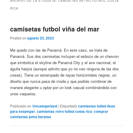
ARCHIVO DE LA ETIQUETA:
CAMISETAS RETRO FUTBOL COSTA
RICA
camisetas futbol viña del mar
Posted on
agosto 23, 2023
Me quedo con las de Panamá. En este caso, se trata de
Panamá. Sus dos camisetas incluyen el esbozo de un chevron
que simboliza el skyline de Panamá City y el ave nacional, el
águila harpía (aunque admito que yo no veo ninguna de las dos
cosas). Tiene un estampado de rayas horizontales negras, un
diseño que nunca pasa de moda y que podrás combinar de
manera elegante u optar por un look casual combinándola con
unos vaqueros.
Publicado en
Uncategorized
|
Etiquetado
camisetas futbol lisas
para estampar
,
camisetas retro futbol costa rica
,
comprar
camisetas joma baratas