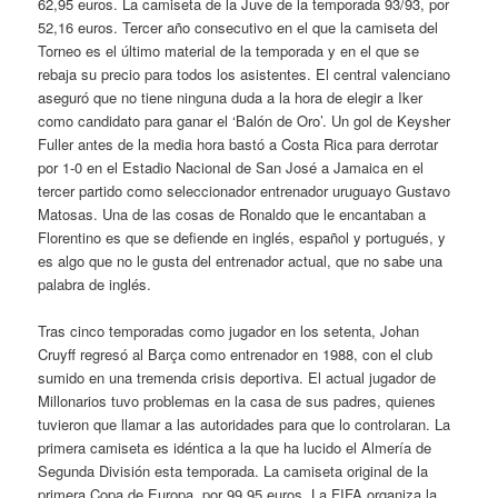
62,95 euros. La camiseta de la Juve de la temporada 93/93, por
52,16 euros. Tercer año consecutivo en el que la camiseta del
Torneo es el último material de la temporada y en el que se
rebaja su precio para todos los asistentes. El central valenciano
aseguró que no tiene ninguna duda a la hora de elegir a Iker
como candidato para ganar el ‘Balón de Oro’. Un gol de Keysher
Fuller antes de la media hora bastó a Costa Rica para derrotar
por 1-0 en el Estadio Nacional de San José a Jamaica en el
tercer partido como seleccionador entrenador uruguayo Gustavo
Matosas. Una de las cosas de Ronaldo que le encantaban a
Florentino es que se defiende en inglés, español y portugués, y
es algo que no le gusta del entrenador actual, que no sabe una
palabra de inglés.
Tras cinco temporadas como jugador en los setenta, Johan
Cruyff regresó al Barça como entrenador en 1988, con el club
sumido en una tremenda crisis deportiva. El actual jugador de
Millonarios tuvo problemas en la casa de sus padres, quienes
tuvieron que llamar a las autoridades para que lo controlaran. La
primera camiseta es idéntica a la que ha lucido el Almería de
Segunda División esta temporada. La camiseta original de la
primera Copa de Europa, por 99,95 euros. La FIFA organiza la