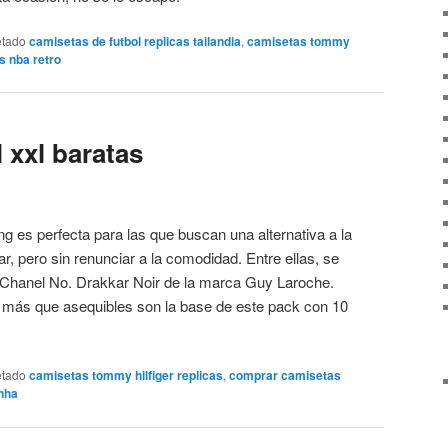
etado
camisetas de futbol replicas tailandia
,
camisetas tommy
 nba retro
 xxl baratas
ng es perfecta para las que buscan una alternativa a la
ar, pero sin renunciar a la comodidad. Entre ellas, se
 Chanel No. Drakkar Noir de la marca Guy Laroche.
 más que asequibles son la base de este pack con 10
etado
camisetas tommy hilfiger replicas
,
comprar camisetas
inha