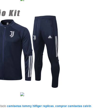
etado
camisetas tommy hilfiger replicas
,
comprar camisetas calvin