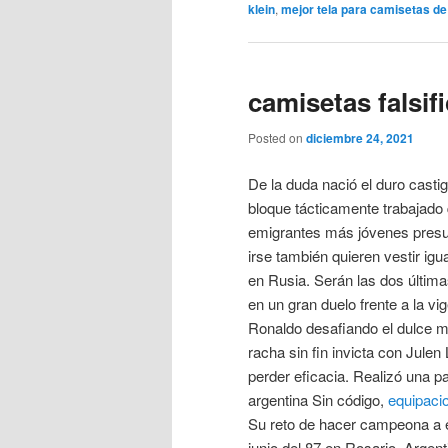
klein
,
mejor tela para camisetas de 
camisetas falsif
Posted on
diciembre 24, 2021
De la duda nació el duro cast
bloque tácticamente trabajado 
emigrantes más jóvenes presu
irse también quieren vestir igu
en Rusia. Serán las dos última
en un gran duelo frente a la v
Ronaldo desafiando el dulce m
racha sin fin invicta con Julen
perder eficacia. Realizó una pa
argentina Sin código,
equipacio
Su reto de hacer campeona a e
junio del 87 en Rosario, Argent