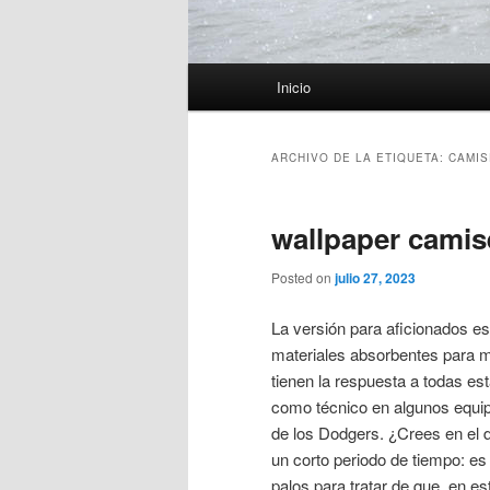
Menú
Inicio
principal
ARCHIVO DE LA ETIQUETA:
CAMIS
wallpaper camis
Posted on
julio 27, 2023
La versión para aficionados e
materiales absorbentes para 
tienen la respuesta a todas est
como técnico en algunos equip
de los Dodgers. ¿Crees en el 
un corto periodo de tiempo: es 
palos para tratar de que, en es