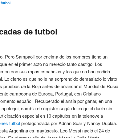
futbol
icadas de futbol
igo. Pero Sampaoli por encima de los nombres tiene un
que en el primer acto no mereció tanto castigo. Los
men con sus ropas españolas y los que no han podido
al. Lo cierto es que no le ha sorprendido demasiado lo visto
s pruebas de la Roja antes de arrancar el Mundial de Rusia
igente campeona de Europa, Portugal, con Cristiano
omento español. Recuperado el ansia por ganar, en una
 Lopetegui, cambia de registro según le exige el duelo sin
rticipación especial en 10 capítulos en la telenovela
nes futbol
protagonizada por Adrián Suar y Nancy Dupláa.
sta Argentina es mayúsculo. Leo Messi nació el 24 de
ina. Es el tercer hijo de Jorge Messi y Celia María