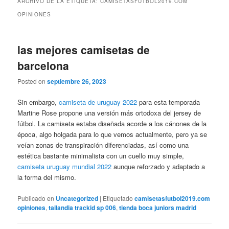
ARCHIVO DE LA ETIQUETA:
CAMISETASFUTBOL2019.COM
OPINIONES
las mejores camisetas de
barcelona
Posted on
septiembre 26, 2023
Sin embargo,
camiseta de uruguay 2022
para esta temporada
Martine Rose propone una versión más ortodoxa del jersey de
fútbol. La camiseta estaba diseñada acorde a los cánones de la
época, algo holgada para lo que vemos actualmente, pero ya se
veían zonas de transpiración diferenciadas, así como una
estética bastante minimalista con un cuello muy simple,
camiseta uruguay mundial 2022
aunque reforzado y adaptado a
la forma del mismo.
Publicado en
Uncategorized
|
Etiquetado
camisetasfutbol2019.com
opiniones
,
tailandia trackid sp 006
,
tienda boca juniors madrid