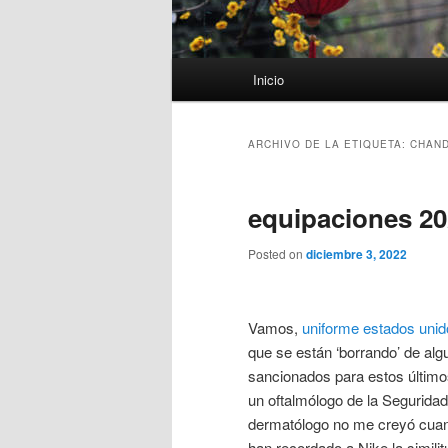
Menú
Inicio
principal
ARCHIVO DE LA ETIQUETA:
CHAND
equipaciones 20
Posted on
diciembre 3, 2022
Vamos,
uniforme estados uni
que se están ‘borrando’ de alg
sancionados para estos últimos
un oftalmólogo de la Segurida
dermatólogo no me creyó cuand
han recordado a Nike la simili