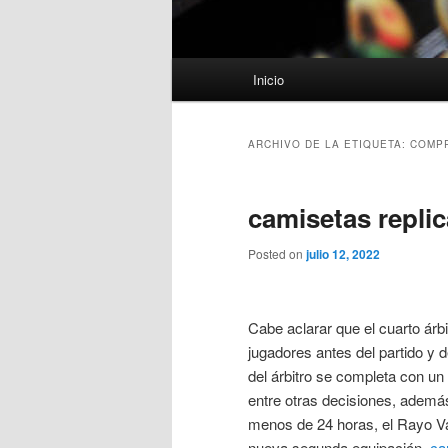
Menú
Inicio
principal
ARCHIVO DE LA ETIQUETA:
COMPR
camisetas replic
Posted on
julio 12, 2022
Cabe aclarar que el cuarto árb
jugadores antes del partido y d
del árbitro se completa con un si
entre otras decisiones, ademá
menos de 24 horas, el Rayo Va
nueva segunda equipación,
ca