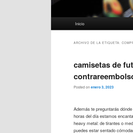
Menú
Inicio
principal
ARCHIVO DE LA ETIQUETA:
COMPR
camisetas de fu
contrareembols
Posted on
enero 3, 2023
Además te preguntarás dónde
horas del día estamos encantad
heavy metal: de tirantes o me
puedes estar sentado cómodamen