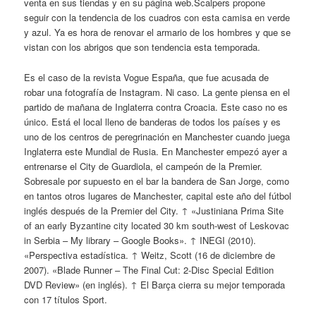
venta en sus tiendas y en su página web.Scalpers propone
seguir con la tendencia de los cuadros con esta camisa en verde
y azul. Ya es hora de renovar el armario de los hombres y que se
vistan con los abrigos que son tendencia esta temporada.
Es el caso de la revista Vogue España, que fue acusada de
robar una fotografía de Instagram. Ni caso. La gente piensa en el
partido de mañana de Inglaterra contra Croacia. Este caso no es
único. Está el local lleno de banderas de todos los países y es
uno de los centros de peregrinación en Manchester cuando juega
Inglaterra este Mundial de Rusia. En Manchester empezó ayer a
entrenarse el City de Guardiola, el campeón de la Premier.
Sobresale por supuesto en el bar la bandera de San Jorge, como
en tantos otros lugares de Manchester, capital este año del fútbol
inglés después de la Premier del City. ↑ «Justiniana Prima Site
of an early Byzantine city located 30 km south-west of Leskovac
in Serbia – My library – Google Books». ↑ INEGI (2010).
«Perspectiva estadística. ↑ Weitz, Scott (16 de diciembre de
2007). «Blade Runner – The Final Cut: 2-Disc Special Edition
DVD Review» (en inglés). ↑ El Barça cierra su mejor temporada
con 17 títulos Sport.