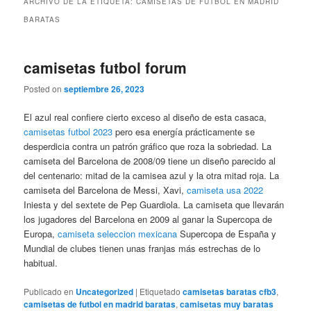
ARCHIVO DE LA ETIQUETA:
CAMISETAS DE FUTBOL EN MADRID
BARATAS
camisetas futbol forum
Posted on
septiembre 26, 2023
El azul real confiere cierto exceso al diseño de esta casaca,
camisetas futbol 2023
pero esa energía prácticamente se
desperdicia contra un patrón gráfico que roza la sobriedad. La
camiseta del Barcelona de 2008/09 tiene un diseño parecido al
del centenario: mitad de la camisea azul y la otra mitad roja. La
camiseta del Barcelona de Messi, Xavi,
camiseta usa 2022
Iniesta y del sextete de Pep Guardiola. La camiseta que llevarán
los jugadores del Barcelona en 2009 al ganar la Supercopa de
Europa,
camiseta seleccion mexicana
Supercopa de España y
Mundial de clubes tienen unas franjas más estrechas de lo
habitual.
Publicado en
Uncategorized
|
Etiquetado
camisetas baratas cfb3
,
camisetas de futbol en madrid baratas
,
camisetas muy baratas