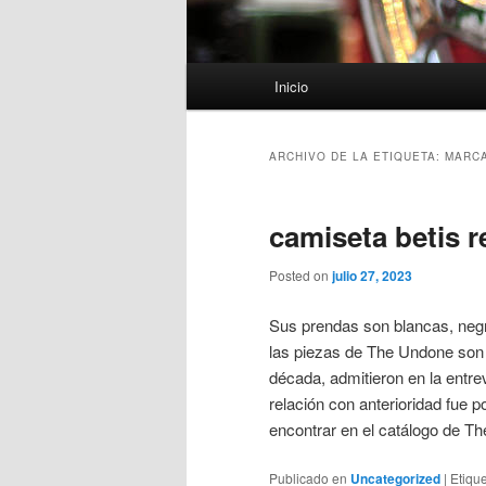
Menú
Inicio
principal
ARCHIVO DE LA ETIQUETA:
MARCA
camiseta betis r
Posted on
julio 27, 2023
Sus prendas son blancas, negr
las piezas de The Undone son 
década, admitieron en la entre
relación con anterioridad fue 
encontrar en el catálogo de Th
Publicado en
Uncategorized
|
Etiqu