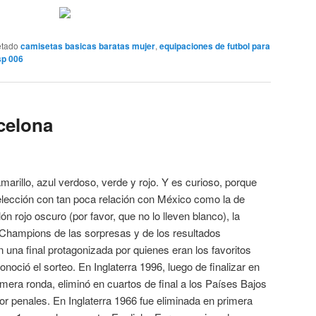
etado
camisetas basicas baratas mujer
,
equipaciones de futbol para
sp 006
celona
amarillo, azul verdoso, verde y rojo. Y es curioso, porque
elección con tan poca relación con México como la de
n rojo oscuro (por favor, que no lo lleven blanco), la
 Champions de las sorpresas y de los resultados
 una final protagonizada por quienes eran los favoritos
noció el sorteo. En Inglaterra 1996, luego de finalizar en
imera ronda, eliminó en cuartos de final a los Países Bajos
por penales. En Inglaterra 1966 fue eliminada en primera