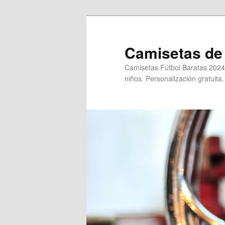
Ir
Ir
al
al
contenido
contenido
Camisetas de 
principal
secundario
Camisetas Fútbol Baratas 2024
niños. Personalización gratuita